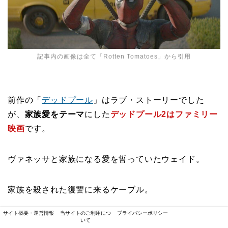
記事内の画像は全て「
Rotten Tomatoes
」から引用
前作の「
デッドプール
」はラブ・ストーリーでした
が、
家族愛をテーマ
にした
デッドプール2はファミリー
映画
です。
ヴァネッサと家族になる愛を誓っていたウェイド。
家族を殺された復讐に来るケーブル。
サイト概要・運営情報
当サイトのご利用につ
プライバシーポリシー
それぞれ、家族と呼べるものがいないファイアー・フ
いて