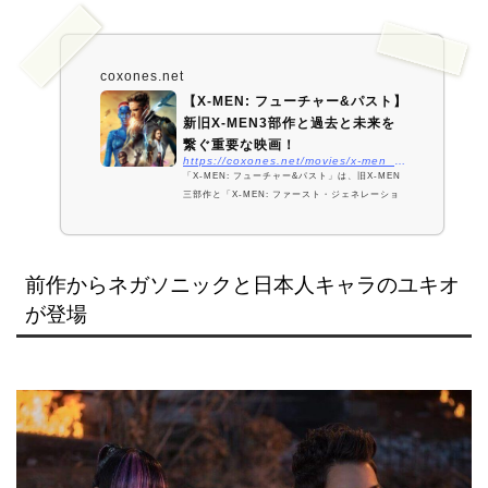
coxones.net
【X-MEN: フューチャー&パスト】
新旧X-MEN3部作と過去と未来を
繋ぐ重要な映画！
https://coxones.net/movies/x-men_days_of_future_past/
「X-MEN: フューチャー&パスト」は、旧X-MEN
三部作と「X-MEN: ファースト・ジェネレーショ
ン」から始まった新X-MEN三部作を繋ぐ重要な映
画です。ストーリーもそうですが、新旧X-MENの
キャストが入り混じりファンにとっては嬉しい作品
です。また、今までX-MENシリ…
前作からネガソニックと日本人キャラのユキオ
が登場