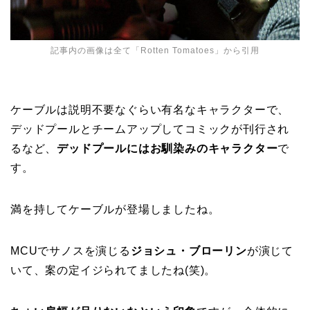
記事内の画像は全て「
Rotten Tomatoes
」から引用
ケーブルは説明不要なぐらい有名なキャラクターで、
デッドプールとチームアップしてコミックが刊行され
るなど、
デッドプールにはお馴染みのキャラクター
で
す。
満を持してケーブルが登場しましたね。
MCUでサノスを演じる
ジョシュ・ブローリン
が演じて
いて、案の定イジられてましたね(笑)。