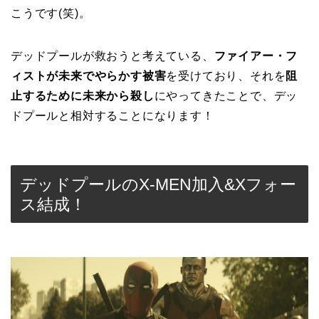
こうです(笑)。
デッドプールが救おうと考えている、
ファイアー・フ
ィストが未来でやらかす被害
を受けており、それを
阻
止するために未来から殺し
にやってきたことで、デッ
ドプールと相対することになります！
デッドプールのX-MEN加入&Xフォー
ス結成！