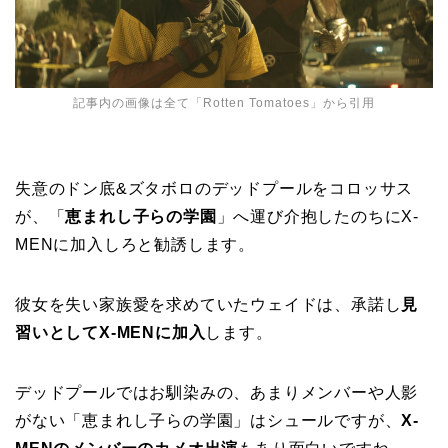
記事内の画像は全て「
Rotten Tomatoes
」から引用
失意のドン底&ズタボロのデッドプールをコロッサス
が、「
恵まれし子らの学園
」へ運び介抱したのちにX-
MENに加入しろと勧誘します。
彼女を失い家族愛を求めていたウェイドは、承諾し
見
習いとしてX-MENに加入
します。
デッドプールではお馴染みの、あまりメンバーや人影
がない「恵まれし子らの学園」はシュールですが、
X-