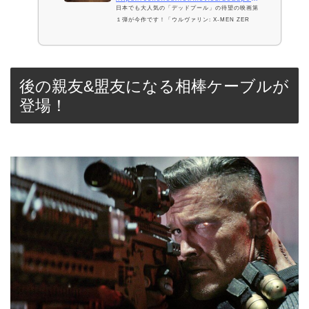
日本でも大人気の「デッドプール」の待望の映画第
１弾が今作です！「ウルヴァリン: X-MEN ZER
O」のデッドプールはなかったことにしましょう！
(なんで、ああなったんだ？)とにかく、デッドプー
ルが実写になった素敵な作品です。映画：デッドプ
ールのあらすじ・概要 …
後の親友&盟友になる相棒ケーブルが
登場！