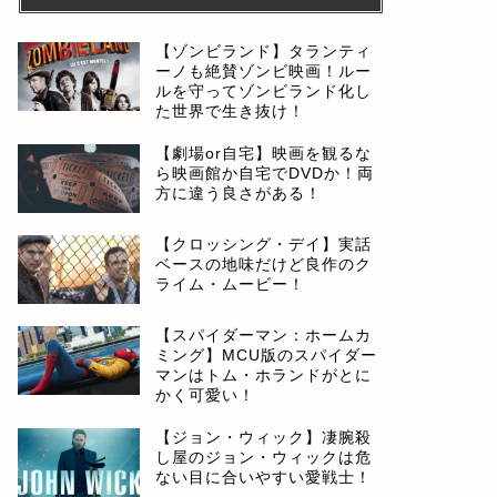
【ゾンビランド】タランティ
ーノも絶賛ゾンビ映画！ルー
ルを守ってゾンビランド化し
た世界で生き抜け！
【劇場or自宅】映画を観るな
ら映画館か自宅でDVDか！両
方に違う良さがある！
【クロッシング・デイ】実話
ベースの地味だけど良作のク
ライム・ムービー！
【スパイダーマン：ホームカ
ミング】MCU版のスパイダー
マンはトム・ホランドがとに
かく可愛い！
【ジョン・ウィック】凄腕殺
し屋のジョン・ウィックは危
ない目に合いやすい愛戦士！