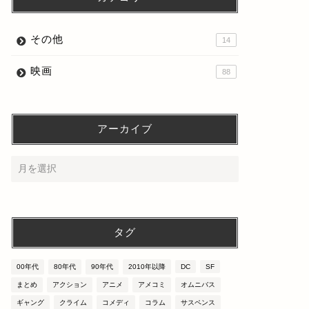
その他
14
映画
88
アーカイブ
タグ
00年代
80年代
90年代
2010年以降
DC
SF
まとめ
アクション
アニメ
アメコミ
オムニバス
ギャング
クライム
コメディ
コラム
サスペンス