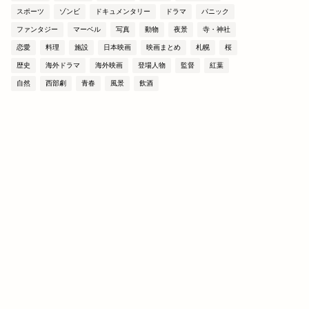
スポーツ
ゾンビ
ドキュメンタリー
ドラマ
パニック
ファンタジー
マーベル
写真
動物
夜景
寺・神社
恋愛
料理
施設
日本映画
映画まとめ
札幌
桜
歴史
海外ドラマ
海外映画
登場人物
監督
紅葉
自然
西部劇
青春
風景
飲酒