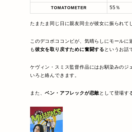
55％
TOMATOMETER
たまたま同じ日に親友同士が彼女に振られて
このデコボココンビが、気晴らしにモールに
も
彼女を取り戻すために奮闘する
というお話
ケヴィン・スミス監督作品にはお馴染みのジ
いろと絡んできます。
また、
ベン・アフレックが恋敵
として登場す