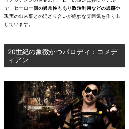
ウォッチメンの世界のヒーローの設定は妙にリアル
で、
ヒーロー側の異常性
もあり
政治利用などの思惑
や
現実の出来事との混ざり合いが絶妙な雰囲気を作り出
しています。
20世紀の象徴かつパロディ：コメデ
ィアン