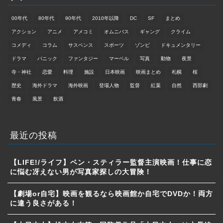
00年代
80年代
90年代
2010年以降
DC
SF
まとめ
アクション
アニメ
アメコミ
オムニバス
ギャング
クライム
コメディ
コラム
サスペンス
スポーツ
ゾンビ
ドキュメンタリー
ドラマ
パニック
ファンタジー
マーベル
写真
動物
夜景
寺・神社
恋愛
料理
施設
日本映画
映画まとめ
札幌
桜
歴史
海外ドラマ
海外映画
登場人物
監督
紅葉
自然
西部劇
青春
風景
飲酒
最近の投稿
【LIFE!/ライフ】ベン・スティラー監督主演映画！仕事に恋
に悩む冴えない男が写真家探しの大冒険！
【劇場or自宅】映画を観るなら映画館か自宅でDVDか！両方
に違う良さがある！