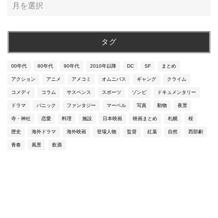
タグ
00年代
80年代
90年代
2010年以降
DC
SF
まとめ
アクション
アニメ
アメコミ
オムニバス
ギャング
クライム
コメディ
コラム
サスペンス
スポーツ
ゾンビ
ドキュメンタリー
ドラマ
パニック
ファンタジー
マーベル
写真
動物
夜景
寺・神社
恋愛
料理
施設
日本映画
映画まとめ
札幌
桜
歴史
海外ドラマ
海外映画
登場人物
監督
紅葉
自然
西部劇
青春
風景
飲酒